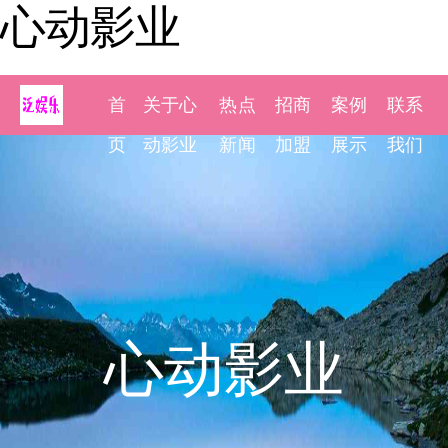
心动影业
首
关于心
热点
招商
案例
联系
页
动影业
新闻
加盟
展示
我们
心动影业