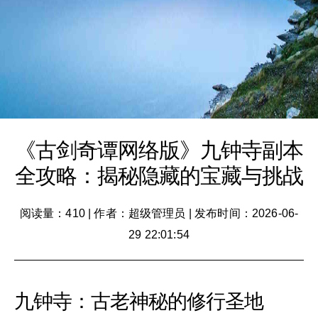
《古剑奇谭网络版》九钟寺副本
全攻略：揭秘隐藏的宝藏与挑战
阅读量：410
|
作者：超级管理员
|
发布时间：2026-06-
29 22:01:54
九钟寺：古老神秘的修行圣地