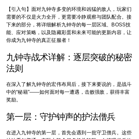
【引入句】面对九钟寺多变的环境和凶猛的敌人，玩家们
需要的不仅是火力全开，更需要冷静观察与团队配合。接
下来的部分，将详细解析九钟寺的每一层区域、BOSS技
能、应对策略，以及隐藏彩蛋和未来可能的更新内容，让
你成为九钟寺的真正征服者！
九钟寺战术详解：逐层突破的秘密
法则
在深入了解九钟寺的宏伟布局后，接下来要说的，是战斗
中的“秘籍”——如何面对每一遭遇，击败强敌，获得丰富
奖励。
第一层：守护钟声的护法僧兵
在进入九钟寺的第一层，首先会遇到一批守卫僧兵。这些