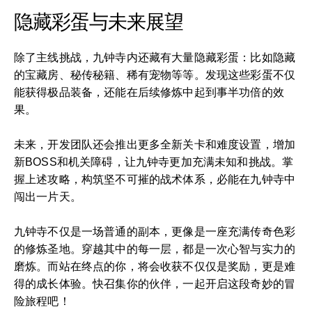
隐藏彩蛋与未来展望
除了主线挑战，九钟寺内还藏有大量隐藏彩蛋：比如隐藏
的宝藏房、秘传秘籍、稀有宠物等等。发现这些彩蛋不仅
能获得极品装备，还能在后续修炼中起到事半功倍的效
果。
未来，开发团队还会推出更多全新关卡和难度设置，增加
新BOSS和机关障碍，让九钟寺更加充满未知和挑战。掌
握上述攻略，构筑坚不可摧的战术体系，必能在九钟寺中
闯出一片天。
九钟寺不仅是一场普通的副本，更像是一座充满传奇色彩
的修炼圣地。穿越其中的每一层，都是一次心智与实力的
磨炼。而站在终点的你，将会收获不仅仅是奖励，更是难
得的成长体验。快召集你的伙伴，一起开启这段奇妙的冒
险旅程吧！