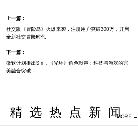
上一篇：
社交版《冒险岛》火爆来袭，注册用户突破300万，开启
全新社交冒险时代
下一篇：
微软计划推出Siri，《光环》角色献声：科技与游戏的完
美融合突破
精选热点新闻
MORE →