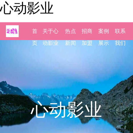
心动影业
首
关于心
热点
招商
案例
联系
页
动影业
新闻
加盟
展示
我们
心动影业