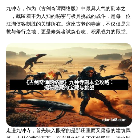
九钟寺，作为《古剑奇谭网络版》中最具人气的副本之
一，藏匿着不为人知的秘密与极具挑战的战斗，是每一位
江湖侠客制胜的关键所在。这座古老的寺庙，不仅仅是宗
教与修行之地，更是修炼者试炼心志、积累战力的殿堂。
走进九钟寺，首先映入眼帘的是那庄重而又肃穆的建筑风